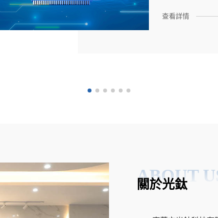
IC失效風險，
苛條件下將芯片
查看詳情
導出？
ABOUT U
關於光鈦