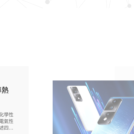
導熱
化學性
電氣性
述四條