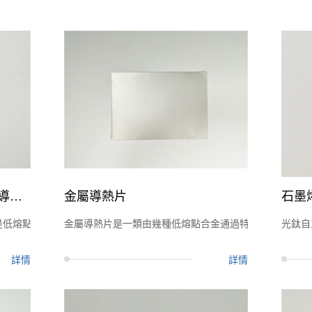
液態金屬導熱膏、液態金屬導熱液
金屬導熱片
石墨
是低熔點金屬合金，熔點約10℃，常溫下為膏狀或液態，是一款新型的超
金屬導熱片是一類由幾種低熔點合金通過特殊工藝製備而
光鈦自
詳情
詳情