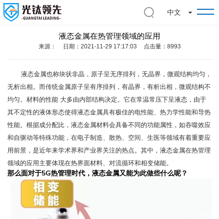
切
中文
换
下
液态金属在热管理领域的应用
拉
来源：
日期：2021-11-29 17:17:03
点击量：8993
菜
单
液态金属也称块状非晶，原子呈无序排列，无晶界，微观结构均匀，
无析出相。而传统金属原子呈有序排列，有晶界，有析出相，微观结构不
均匀。材料的性能 大多由内部结构决定。它在常温常压下呈液态，由于
其不定性的液体形态使得液态金属具有极佳的电性能、热力学性能和导热
性能。根据成分配比，液态金属材料会具备不同的功能属性，如吞噬效应
和自驱动等特殊功能，在电子制造、散热、空间、生医等领域有着重要应
用前景，是近年来学术界和产业界关注的热点。其中，液态金属在热管理
领域的应用主要体现在热界面材料、对流循环和相变储能。
那么面对于5G热管理时代，液态金属又能为此做些什么呢？