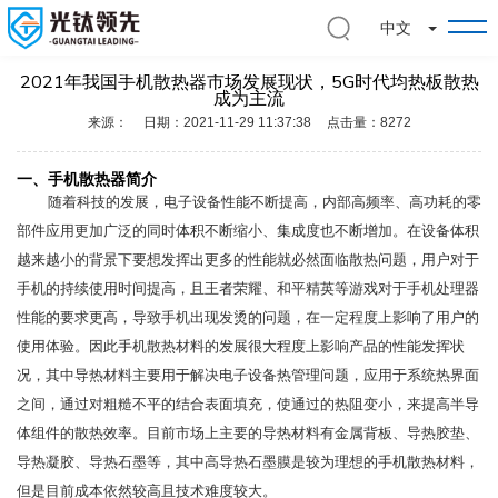
切
中文
换
下
2021年我国手机散热器市场发展现状，5G时代均热板散热
拉
成为主流
菜
来源：
日期：2021-11-29 11:37:38
点击量：8272
单
一、手机散热器简介
随着科技的发展，电子设备性能不断提高，内部高频率、高功耗的零
部件应用更加广泛的同时体积不断缩小、集成度也不断增加。在设备体积
越来越小的背景下要想发挥出更多的性能就必然面临散热问题，用户对于
手机的持续使用时间提高，且王者荣耀、和平精英等游戏对于手机处理器
性能的要求更高，导致手机出现发烫的问题，在一定程度上影响了用户的
使用体验。因此手机散热材料的发展很大程度上影响产品的性能发挥状
况，其中导热材料主要用于解决电子设备热管理问题，应用于系统热界面
之间，通过对粗糙不平的结合表面填充，使通过的热阻变小，来提高半导
体组件的散热效率。目前市场上主要的导热材料有金属背板、导热胶垫、
导热凝胶、导热石墨等，其中高导热石墨膜是较为理想的手机散热材料，
但是目前成本依然较高且技术难度较大。